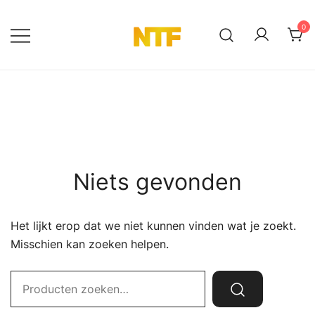
Ga
naar
0
de
NTF Shop
inhoud
Niets gevonden
Het lijkt erop dat we niet kunnen vinden wat je zoekt.
Misschien kan zoeken helpen.
Zoek
naar: