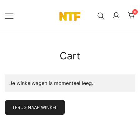
Ga
naar
0
de
NTF Shop
inhoud
Cart
Je winkelwagen is momenteel leeg.
TERUG NAAR WINKEL