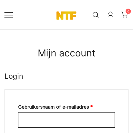
Ga
naar
0
de
NTF Shop
inhoud
Mijn account
Login
Vereist
Gebruikersnaam of e-mailadres
*