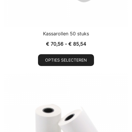
Kassarollen 50 stuks
Prijsklasse:
€
70,56
-
€
85,54
€ 70,56
Dit
tot
OPTIES SELECTEREN
product
€ 85,54
heeft
meerdere
variaties.
Deze
optie
kan
gekozen
worden
op