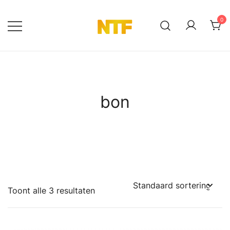
Ga
naar
0
de
NTF Shop
inhoud
bon
Toont alle 3 resultaten