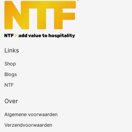
optie
kan
gekozen
worden
op
de
Links
productpagina
Shop
Blogs
NTF
Over
Algemene voorwaarden
Verzendvoorwaarden