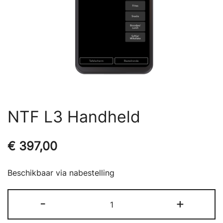
NTF L3 Handheld
€
397,00
Beschikbaar via nabestelling
NTF
-
+
L3
Handheld