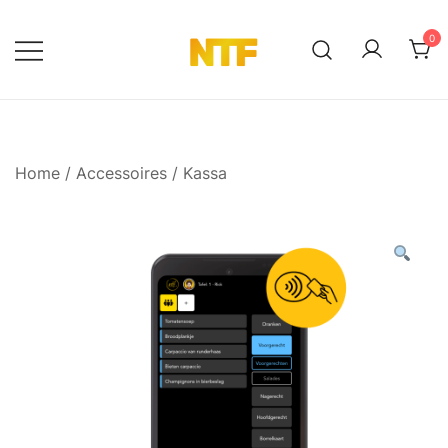
Ga
naar
0
de
NTF Shop
inhoud
Home
/
Accessoires
/
Kassa