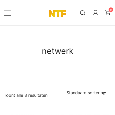
Ga
naar
0
de
NTF Shop
inhoud
netwerk
Toont alle 3 resultaten