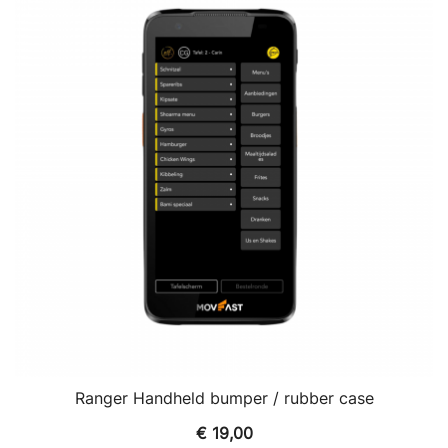
Deze
optie
kan
gekozen
worden
op
de
productpagina
Ranger Handheld bumper / rubber case
€
19,00