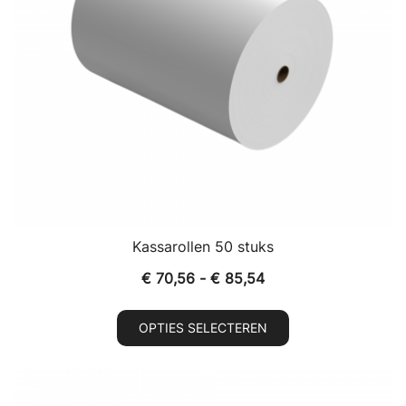
Kassarollen 50 stuks
Prijsklasse:
€
70,56
-
€
85,54
€ 70,56
Dit
tot
OPTIES SELECTEREN
product
€ 85,54
heeft
meerdere
variaties.