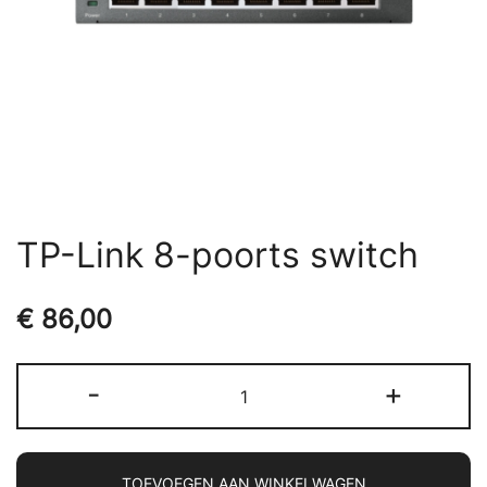
TP-Link 8-poorts switch
€
86,00
TP-
-
+
Link
8-
poorts
TOEVOEGEN AAN WINKELWAGEN